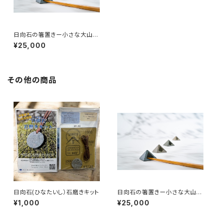
日向石の箸置きー小さな大山を
食卓へー
¥25,000
その他の商品
日向石(ひなたいし）石磨きキット
日向石の箸置きー小さな大山を
食卓へー
¥1,000
¥25,000