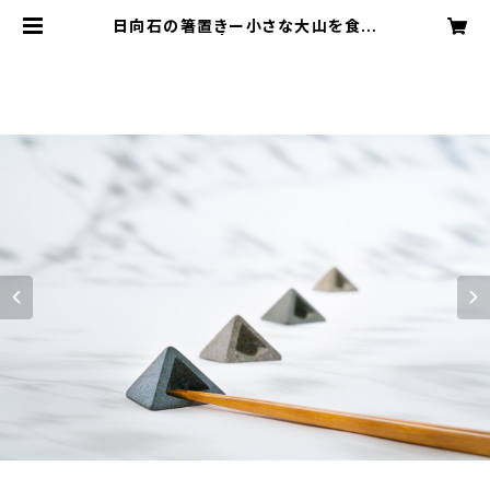
日向石の箸置きー小さな大山を食卓
へー | sunnyon