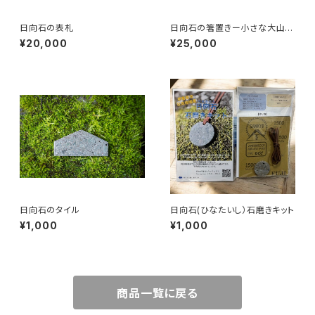
日向石の表札
日向石の箸置きー小さな大山を
食卓へー
¥20,000
¥25,000
日向石のタイル
日向石(ひなたいし）石磨きキット
¥1,000
¥1,000
商品一覧に戻る